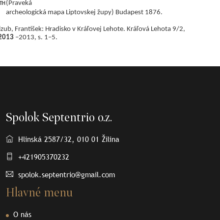
th
(Praveká
archeologická mapa Liptovskej župy) Budapest 1876.
izub, František: Hradisko v Kráľovej Lehote. Kráľová Lehota 9/2,
 2013
–
2013, s. 1–5.
Spolok Septentrio o.z.
Hlinská 2587/32, 010 01 Žilina
+421905370232
spolok.septentrio@gmail.com
Hlavné menu
O nás