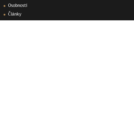
Osobnosti
Články
Septenpedia
Olovené plomby
Kontakt
Dôležité odkazy
Prihlásiť sa do diskusie
Videá
Dokumenty
Ochrana osobných údajov
Používanie cookies
Sponzori a partneri