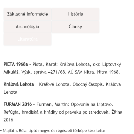
Základné informácie
História
Archeológia
Články
Literatúra
PIETA 1968a
– Pieta, Karol: Kráľova Lehota, okr. Liptovský
Mikuláš. Výsk. správa 4271/68. AÚ SAV Nitra. Nitra 1968.
Kráľová Lehota
= Kráľová Lehota. Obecný časopis. Kráľova
Lehota
FURMAN 2016
– Furman, Martin: Opevenia na Liptove.
Refúgia, hradiská a hrádky od praveku po stredovek. Žilina
2016
– Majláth, Béla: Liptó megye ős régészeti térképe készítette