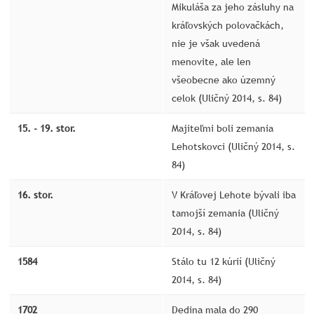
Mikuláša za jeho zásluhy na
kráľovských polovačkách,
nie je však uvedená
menovite, ale len
všeobecne ako územný
celok (Uličný 2014, s. 84)
15. - 19. stor.
Majiteľmi boli zemania
Lehotskovci (Uličný 2014, s.
84)
16. stor.
V Kráľovej Lehote bývali iba
tamojší zemania (Uličný
2014, s. 84)
1584
Stálo tu 12 kúrií (Uličný
2014, s. 84)
1702
Dedina mala do 290