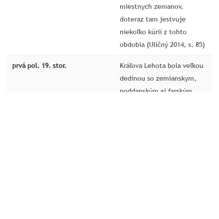
miestnych zemanov,
doteraz tam jestvuje
niekoľko kúrií z tohto
obdobia (Uličný 2014, s. 85)
prvá pol. 19. stor.
Kráľova Lehota bola veľkou
dedinou so zemianskym,
poddanským aj farským
obyvateľstvom, dedinou s
najväčším počtom zemanov
a spolu s Važcom s
najväčším počtom židov v
dedinskom prostredí v
Liptovskej stolici (Uličný
2014, s. 85)
1828
Dedina mala 101 obývaných
domov, v ktorých žilo 900