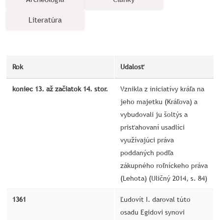
Literatúra
Rok
Udalosť
koniec 13. až začiatok 14. stor.
Vznikla z iniciatívy kráľa na
jeho majetku (Kráľova) a
vybudovali ju šoltýs a
prisťahovaní usadlíci
využívajúci práva
poddaných podľa
zákupného roľníckeho práva
(Lehota) (Uličný 2014, s. 84)
1361
Ľudovít I. daroval túto
osadu Egidovi synovi