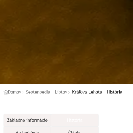
Kráľova Lehota - História
Domov
Septenpedia - Liptov
Základné informácie
História
Archeológia
Články