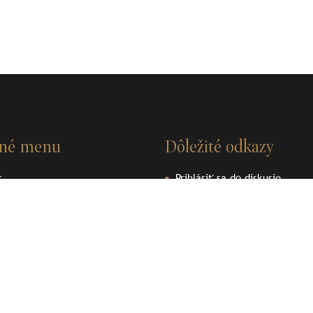
vné menu
Dôležité odkazy
s
Prihlásiť sa do diskusie
nosti
Videá
ky
Dokumenty
enpedia
Ochrana osobných údajov
ené plomby
Používanie cookies
akt
Podporujeme archeologické dedičstvo
Podporujeme archeologické 
Liptova
Liptova