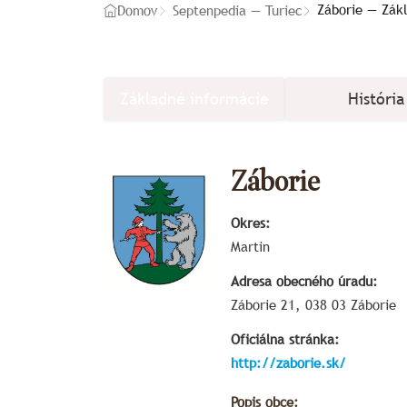
Záborie — Zák
Domov
Septenpedia — Turiec
Základné informácie
História
Záborie
Okres:
Martin
Adresa obecného úradu:
Záborie 21, 038 03 Záborie
Oficiálna stránka:
http://zaborie.sk/
Popis obce: