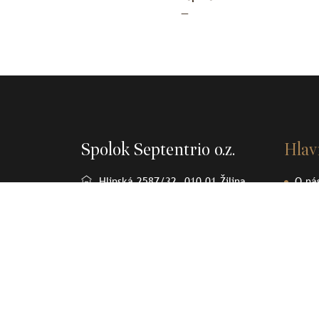
—
Spolok Septentrio o.z.
Hla
Hlinská 2587/32, 010 01 Žilina
O ná
Osob
+421905370232
Člán
spolok.septentrio@gmail.com
Sept
Olov
Kont