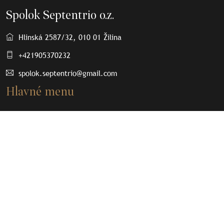
Spolok Septentrio o.z.
Hlinská 2587/32, 010 01 Žilina
+421905370232
spolok.septentrio@gmail.com
Hlavné menu
O nás
Osobnosti
Články
Septenpedia
Olovené plomby
Kontakt
Dôležité odkazy