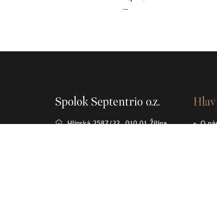
—
Spolok Septentrio o.z.
Hla
Hlinská 2587/32, 010 01 Žilina
O ná
Osob
+421905370232
Člán
spolok.septentrio@gmail.com
Sept
Olov
Kont