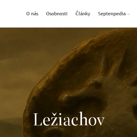
O nás
Osobnosti
Články
Septenpedia
Ležiachov