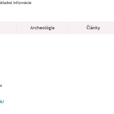
ákladné informácie
Archeológia
Články
ce
sk/