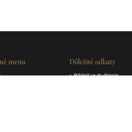
vné menu
Dôležité odkazy
s
Prihlásiť sa do diskusie
nosti
Videá
ky
Dokumenty
enpedia
Ochrana osobných údajov
ené plomby
Používanie cookies
akt
Podporujeme archeologické dedičstvo
Podporujeme archeologické 
Liptova
Liptova