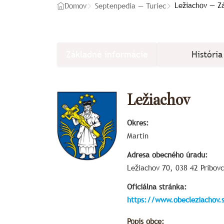
Ležiachov — Z
Domov
Septenpedia — Turiec
Základné informácie
História
Ležiachov
Okres:
Martin
Adresa obecného úradu:
Ležiachov 70, 038 42 Príbov
Oficiálna stránka:
https://www.obecleziachov.
Popis obce: