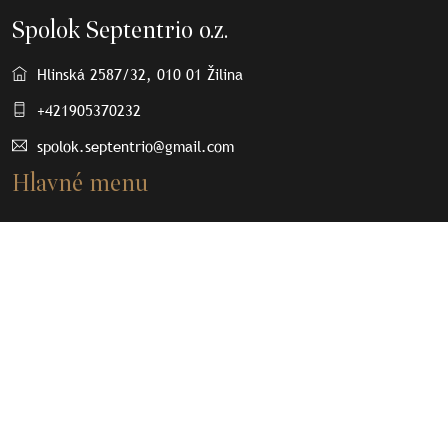
Spolok Septentrio o.z.
Hlinská 2587/32, 010 01 Žilina
+421905370232
spolok.septentrio@gmail.com
Hlavné menu
O nás
Osobnosti
Články
Septenpedia
Olovené plomby
Kontakt
Dôležité odkazy