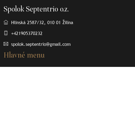
Spolok Septentrio o.z.
Hlinská 2587/32, 010 01 Žilina
+421905370232
spolok.septentrio@gmail.com
Hlavné menu
O nás
Osobnosti
Články
Septenpedia
Olovené plomby
Kontakt
Dôležité odkazy