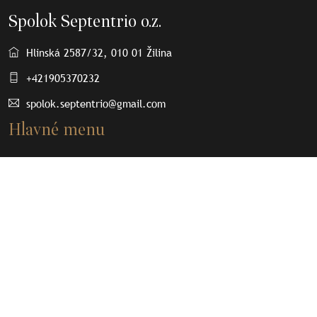
Spolok Septentrio o.z.
Hlinská 2587/32, 010 01 Žilina
+421905370232
spolok.septentrio@gmail.com
Hlavné menu
O nás
Osobnosti
Články
Septenpedia
Olovené plomby
Kontakt
Dôležité odkazy