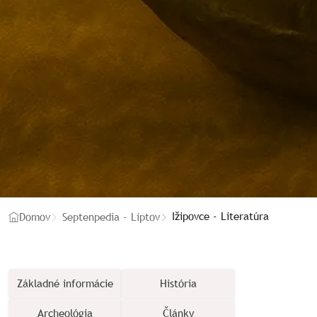
Ižipovce - Literatúra
Domov
Septenpedia - Liptov
Základné informácie
História
Archeológia
Články