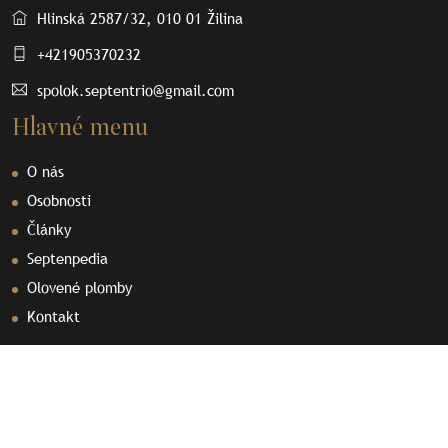
Hlinská 2587/32, 010 01 Žilina
+421905370232
spolok.septentrio@gmail.com
Hlavné menu
O nás
Osobnosti
Články
Septenpedia
Olovené plomby
Kontakt
Dôležité odkazy
Prihlásiť sa do diskusie
Videá