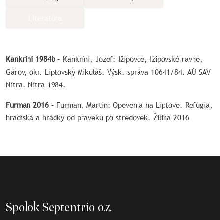
Literatúra
Kankríni 1984b
– Kankríni, Jozef: Ižipovce, Ižipovské ravne,
Gárov, okr. Liptovský Mikuláš. Výsk. správa 10641/84. AÚ SAV
Nitra. Nitra 1984.
Furman 2016
– Furman, Martin: Opevenia na Liptove. Refúgia,
hradiská a hrádky od praveku po stredovek. Žilina 2016
Spolok Septentrio o.z.