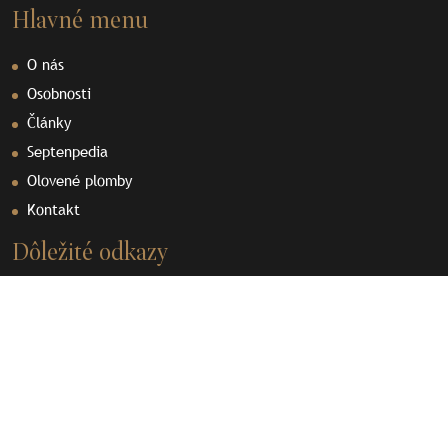
Hlavné menu
O nás
Osobnosti
Články
Septenpedia
Olovené plomby
Kontakt
Dôležité odkazy
Prihlásiť sa do diskusie
Videá
Dokumenty
Ochrana osobných údajov
Používanie cookies