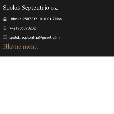
Spolok Septentrio o.z.
Hlinská 2587/32, 010 01 Žilina
+421905370232
spolok.septentrio@gmail.com
Hlavné menu
O nás
Osobnosti
Články
Septenpedia
Olovené plomby
Kontakt
Dôležité odkazy