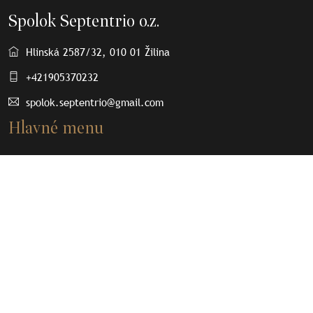
Spolok Septentrio o.z.
Hlinská 2587/32, 010 01 Žilina
+421905370232
spolok.septentrio@gmail.com
Hlavné menu
O nás
Osobnosti
Články
Septenpedia
Olovené plomby
Kontakt
Dôležité odkazy