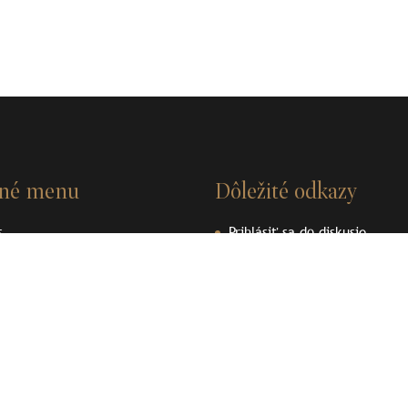
vné menu
Dôležité odkazy
s
Prihlásiť sa do diskusie
nosti
Videá
ky
Dokumenty
enpedia
Ochrana osobných údajov
ené plomby
Používanie cookies
akt
Podporujeme archeologické dedičstvo
Podporujeme archeologické 
Liptova
Liptova