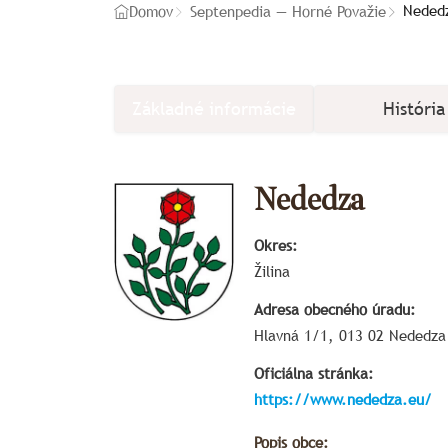
Nededz
Domov
Septenpedia — Horné Považie
Základné informácie
História
Nededza
Okres:
Žilina
Adresa obecného úradu:
Hlavná 1/1, 013 02 Nededza
Oficiálna stránka:
https://www.nededza.eu/
Popis obce: