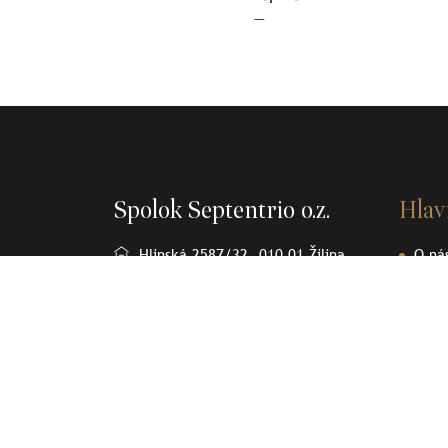
—
Spolok Septentrio o.z.
Hla
Hlinská 2587/32, 010 01 Žilina
O ná
Osob
+421905370232
Člán
spolok.septentrio@gmail.com
Sept
Olov
Kont