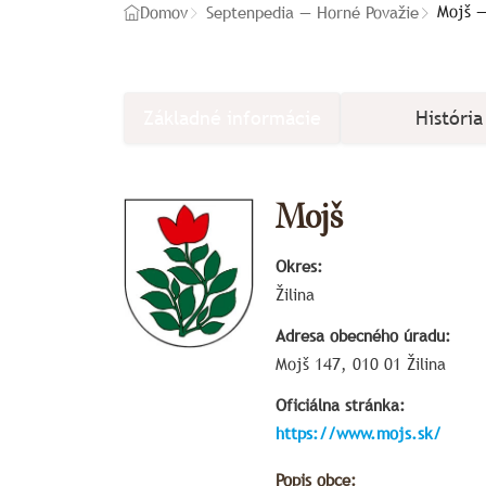
Mojš —
Domov
Septenpedia — Horné Považie
Základné informácie
História
Mojš
Okres:
Žilina
Adresa obecného úradu:
Mojš 147, 010 01 Žilina
Oficiálna stránka:
https://www.mojs.sk/
Popis obce: