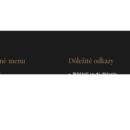
vné menu
Dôležité odkazy
s
Prihlásiť sa do diskusie
nosti
Videá
ky
Dokumenty
enpedia
Ochrana osobných údajov
ené plomby
Používanie cookies
akt
Podporujeme archeologické dedičstvo
Podporujeme archeologické 
Liptova
Liptova