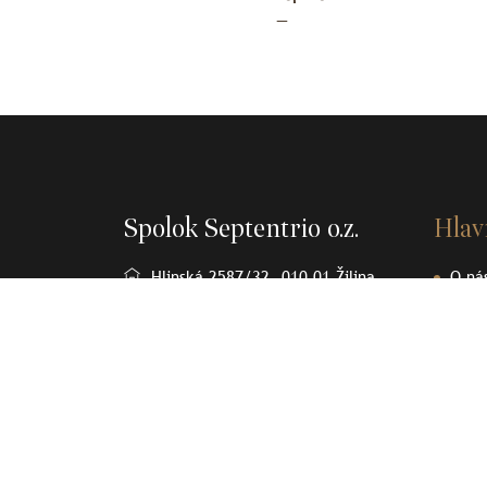
—
Spolok Septentrio o.z.
Hla
Hlinská 2587/32, 010 01 Žilina
O ná
Osob
+421905370232
Člán
spolok.septentrio@gmail.com
Sept
Olov
Kont