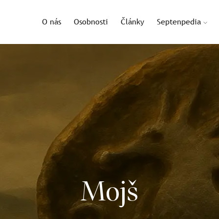
O nás
Osobnosti
Články
Septenpedia
Mojš